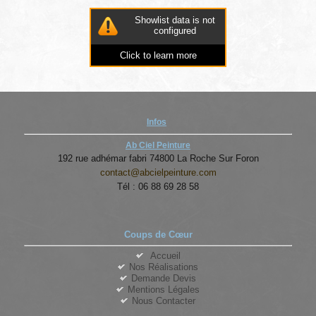
Showlist data is not
configured
Click to learn more
Infos
Ab Ciel Peinture
192 rue adhémar fabri 74800 La Roche Sur Foron
contact@abcielpeinture.com
Tél : 06 88 69 28 58
Coups de Cœur
Accueil
Nos Réalisations
Demande Devis
Mentions Légales
Nous Contacter